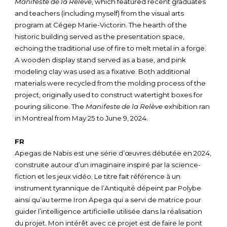
Manifeste de la Relève
, which featured recent graduates
and teachers (including myself) from the visual arts
program at Cégep Marie-Victorin. The hearth of the
historic building served as the presentation space,
echoing the traditional use of fire to melt metal in a forge.
A wooden display stand served as a base, and pink
modeling clay was used as a fixative. Both additional
materials were recycled from the molding process of the
project, originally used to construct watertight boxes for
pouring silicone. The
Manifeste de la Relève
exhibition ran
in Montreal from May 25 to June 9, 2024.
FR
Apegas de Nabis est une série d’œuvres débutée en 2024,
construite autour d’un imaginaire inspiré par la science-
fiction et les jeux vidéo. Le titre fait référence à un
instrument tyrannique de l’Antiquité dépeint par Polybe
ainsi qu’au terme Iron Apega qui a servi de matrice pour
guider l’intelligence artificielle utilisée dans la réalisation
du projet. Mon intérêt avec ce projet est de faire le pont