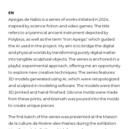
EN
Apegas de Nabis
is a series of works initiated in 2024,
inspired by science fiction and video games. The title
refers to a tyrannical ancient instrument depicted by
Polybius, as well as the term "Iron Apega," which guided
the AI used in the project. My aim is to bridge the digital
and physical worlds by transforming purely digital matter
into tangible sculptural objects. The series is anchored in a
playful, experimental approach, offering me an opportunity
to explore new creative techniques.
The series features
3D models generated using AI, which were retopologized
and sculpted in modeling software. The models were then
3D printed and hand-finished. Silicone molds were made
from these prints, and bismuth was poured into the molds
to create unique pieces.
The first batch of the series was presented at the
Maison
de la culture de Rivière-des-Prairies
during the exhibition